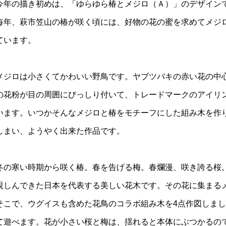
今年の描き初めは、「ゆらゆら椿とメジロ（Ａ）」のデザイン
毎年、萩市笠山の椿が咲く頃には、好物の花の蜜を求めてメジ
ています。
メジロは小さくてかわいい野鳥です。ヤブツバキの赤い花の中
の花粉が目の周囲にびっしり付いて、トレードマークのアイリ
います。いつかそんなメジロと椿をモチーフにした組み木を作
しまい、ようやく出来た作品です。
冬の寒い時期から咲く椿。春を告げる梅。春爛漫、咲き誇る桜
親しんできた日本を代表する美しい花木です。その花に集まる
そこで、ウグイスも含めた花鳥のコラボ組み木を4点作図しま
て遊べます。花が小さい桜と梅は、揺れると本体にぶつかるの