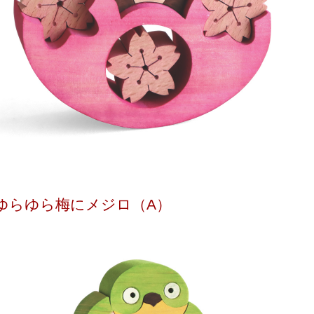
ゆらゆら梅にメジロ（A）