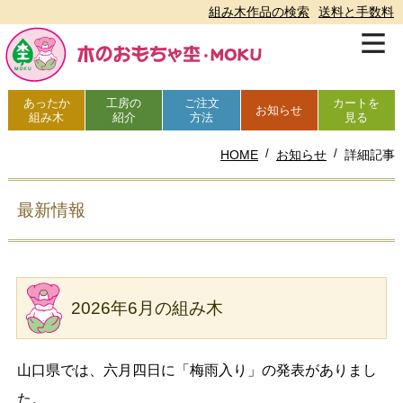
組み木作品の検索
送料と手数料
あったか
工房の
ご注文
カートを
お知らせ
組み木
紹介
方法
見る
HOME
お知らせ
詳細記事
最新情報
2026年6月の組み木
山口県では、六月四日に「梅雨入り」の発表がありまし
た。